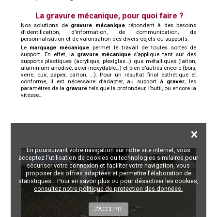
La gravure mécanique, pour quoi faire ?
Nos solutions de
gravure mécanique
répondent à des besoins
d’identification, d’information, de communication, de
personnalisation et de valorisation des divers objets ou supports.
Le
marquage mécanique
permet le travail de toutes sortes de
support. En effet, la
gravure mécanique
s’applique tant sur des
supports plastiques (acrylique, plexiglas…) que métalliques (laiton,
aluminium anodisé, acier inoxydable…) et bien d’autres encore (bois,
verre, cuir, papier, carton, …). Pour un résultat final esthétique et
conforme, il est nécessaire d’adapter, au support à
graver
, les
paramètres de la
gravure
tels que la profondeur, l’outil, ou encore la
vitesse…
En poursuivant votre navigation sur notre site internet, vous
acceptez l’utilisation de cookies ou technologies similaires pour
sécuriser votre connexion et faciliter votre navigation, vous
proposer des offres adaptées et permettre l’élaboration de
statistiques... Pour en savoir plus ou pour désactiver les cookies,
consultez notre politique de protection des données.