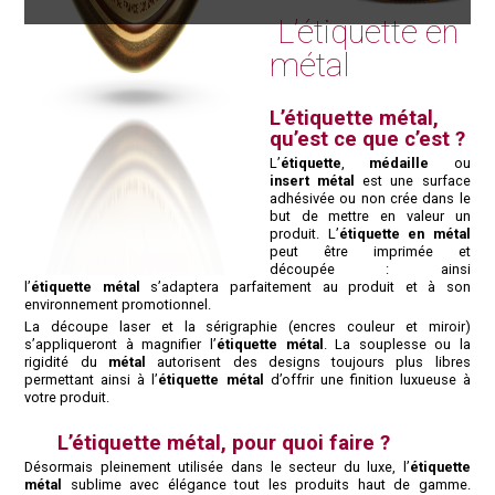
L’étiquette en
métal
L’étiquette métal,
qu’est ce que c’est ?
L’
étiquette
,
médaille
ou
insert métal
est une surface
adhésivée ou non crée dans le
but de mettre en valeur un
produit. L’
étiquette en métal
peut être imprimée et
découpée : ainsi
l’
étiquette métal
s’adaptera parfaitement au produit et à son
environnement promotionnel.
La découpe laser et la sérigraphie (encres couleur et miroir)
s’appliqueront à magnifier l’
étiquette
métal
. La souplesse ou la
rigidité du
métal
autorisent des designs toujours plus libres
permettant ainsi à l’
étiquette
métal
d’offrir une finition luxueuse à
votre produit.
L’étiquette métal, pour quoi faire ?
Désormais pleinement utilisée dans le secteur du luxe, l’
étiquette
métal
sublime avec élégance tout les produits haut de gamme.