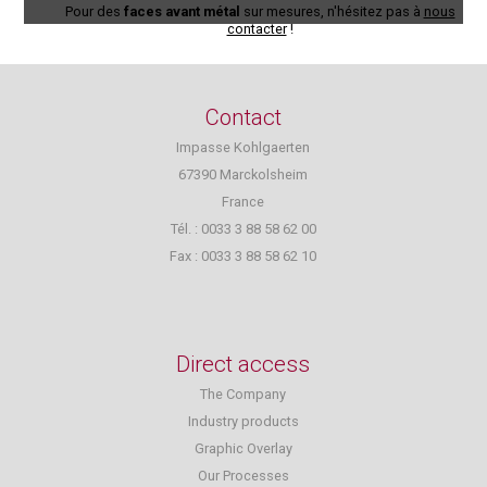
Pour des
faces avant métal
sur mesures, n'hésitez pas à
nous
contacter
!
Contact
Impasse Kohlgaerten
67390 Marckolsheim
France
Tél. : 0033 3 88 58 62 00
Fax : 0033 3 88 58 62 10
Direct access
The Company
Industry products
Graphic Overlay
Our Process
es